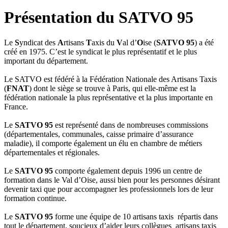
Présentation du SATVO 95
Le
S
yndicat des
A
rtisans
T
axis du
V
al d’
O
ise (
SATVO 95
) a été
créé en 1975. C’est le syndicat le plus représentatif et le plus
important du département.
Le SATVO est fédéré à la Fédération Nationale des Artisans Taxis
(
FNAT
) dont le siège se trouve à Paris, qui elle-même est la
fédération nationale la plus représentative et la plus importante en
France.
Le
SATVO 95
est représenté dans de nombreuses commissions
(départementales, communales, caisse primaire d’assurance
maladie), il comporte également un élu en chambre de métiers
départementales et régionales.
Le
SATVO 95
comporte également depuis 1996 un centre de
formation dans le Val d’Oise, aussi bien pour les personnes désirant
devenir taxi que pour accompagner les professionnels lors de leur
formation continue.
Le
SATVO 95
forme une équipe de 10 artisans taxis répartis dans
tout le département, soucieux d’aider leurs collègues artisans taxis