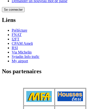
Demander un nouveau mot de passe
Liens
Préfécture
FNAT
I2FT
CPAM Ameli
RSI
Via Michelin
Sytadin Info trafic
My airport
Nos partenaires